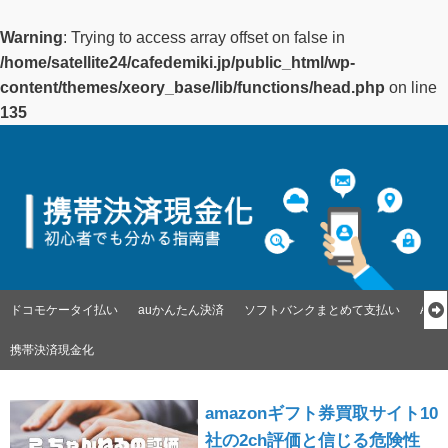
Warning
: Trying to access array offset on false in
/home/satellite24/cafedemiki.jp/public_html/wp-
content/themes/xeory_base/lib/functions/head.php
on line
135
ドコモケータイ払い
auかんたん決済
ソフトバンクまとめて支払い
Ap
携帯決済現金化
amazonギフト券買取サイト10
社の2ch評価と信じる危険性